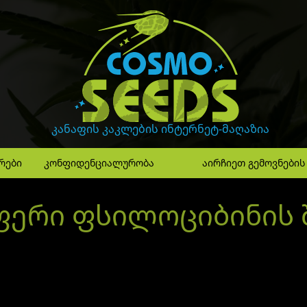
GanjaLiveSeeds
კანაფის კაკლების ინტერნეტ-მაღაზია
რები
კონფიდენციალურობა
აირჩიეთ გემოვნების
ერი ფსილოციბინის 