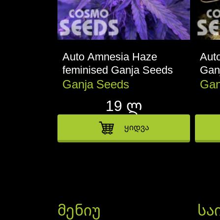
Auto Amnesia Haze
Aut
feminised Ganja Seeds
Gan
Ganja Seeds
Gan
19 ლ
ყიდვა
მენიუ
სა