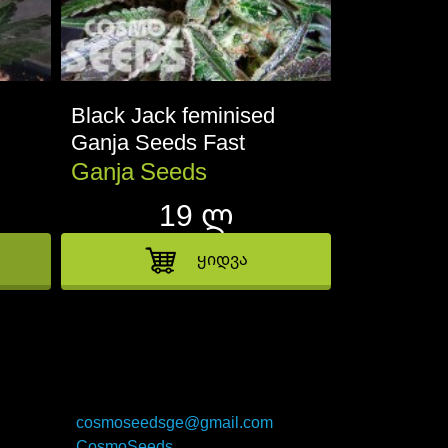
d
Black Jack feminised
Purple Pu
Ganja Seeds Fast
Ganja Se
Version
Ganja Seeds
Ganja S
19 ლ
ყიდვა
cosmoseedsge@gmail.com
CosmoSeeds