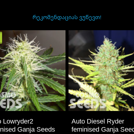
ᲠᲔᲙᲝᲛᲔᲜᲓᲐᲪᲘᲐᲡ ᲕᲣᲬᲔᲕᲗ!
o Lowryder2
Auto Diesel Ryder
inised Ganja Seeds
feminised Ganja See