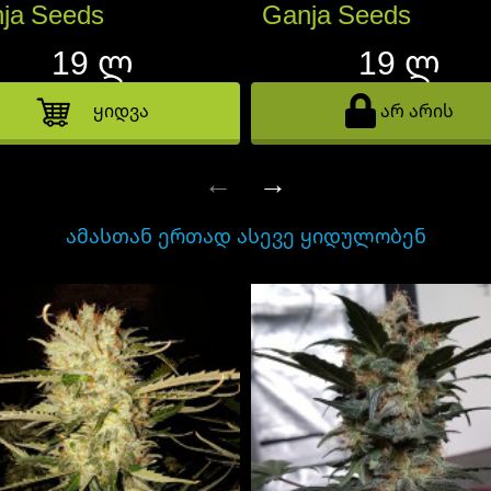
ja Seeds
Ganja Seeds
19 ლ
19 ლ
ყიდვა
არ არის
←
→
ᲐᲛᲐᲡᲗᲐᲜ ᲔᲠᲗᲐᲓ ᲐᲡᲔᲕᲔ ᲧᲘᲓᲣᲚᲝᲑᲔᲜ