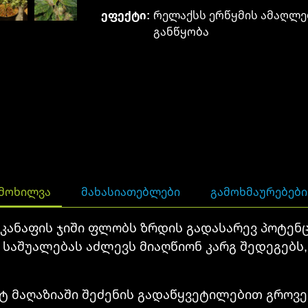
ეფექტი:
რელაქსს ერწყმის ამაღლ
განწყობა
ᲛᲝᲮᲘᲚᲕᲐ
ᲛᲐᲮᲐᲡᲘᲐᲗᲔᲑᲚᲔᲑᲘ
ᲒᲐᲛᲝᲮᲛᲐᲣᲠᲔᲑᲔᲑᲘ 
კანაფის ჯიში ფლობს ზრდის გადასარევ პოტენ
 საშუალებას აძლევს მიაღწიონ კარგ შედეგებს,
ტ მაღაზიაში შეძენის გადაწყვეტილებით გროვე