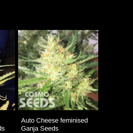
Auto Cheese feminised
Auto Lem
ds
Ganja Seeds
Ganja Se