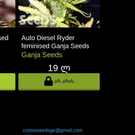
sed
Auto Diesel Ryder
Auto Chee
feminised Ganja Seeds
Ganja Se
Ganja Seeds
Ganja S
19 ლ
არ არის
cosmoseedsge@gmail.com