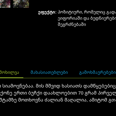
ეფექტი:
პოზიტიური, რომელიც გად
ეიფორიაში და ბედნიერებ
შეგრძნებაში
ᲛᲝᲮᲘᲚᲕᲐ
ᲛᲐᲮᲐᲡᲘᲐᲗᲔᲑᲚᲔᲑᲘ
ᲒᲐᲛᲝᲮᲛᲐᲣᲠᲔᲑᲔᲑᲘ 
სიამოვნებაა. მის მშვიდ ხასიათს დამწყებებიც
მქონე ერთი ბუჩქი დაახლოებით 70 გრამ პირვე
ბულ შტამზე მოთხოვნა ძალიან მაღალია, ამიტომ 