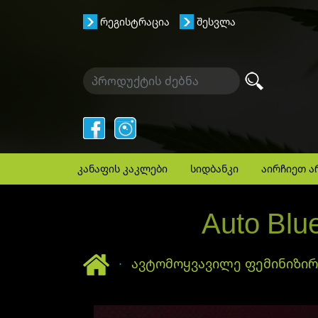
რეგისტრაცია
შესვლა
კანაფის კაკლები
სიდბანკი
აირჩიეთ ა
Auto Blu
მთავარი
ავტომოყვავილე ფემინიზი