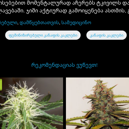
ისებებით მომენტალურად აჩერებს ტკივილს და
ავებაში. ჯიში აქტიურად გამოიყენება ასთმის,
რებული
,
დამწყებთათვის
,
სამედიცინო
ფემინიზირებული კანაფის კაკლები
კანაფის კაკლები
ᲠᲔᲙᲝᲛᲔᲜᲓᲐᲪᲘᲐᲡ ᲕᲣᲬᲔᲕᲗ!