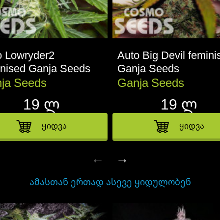
o Lowryder2
Auto Big Devil femini
inised Ganja Seeds
Ganja Seeds
ja Seeds
Ganja Seeds
19 ლ
19 ლ
ყიდვა
ყიდვა
←
→
ᲐᲛᲐᲡᲗᲐᲜ ᲔᲠᲗᲐᲓ ᲐᲡᲔᲕᲔ ᲧᲘᲓᲣᲚᲝᲑᲔᲜ