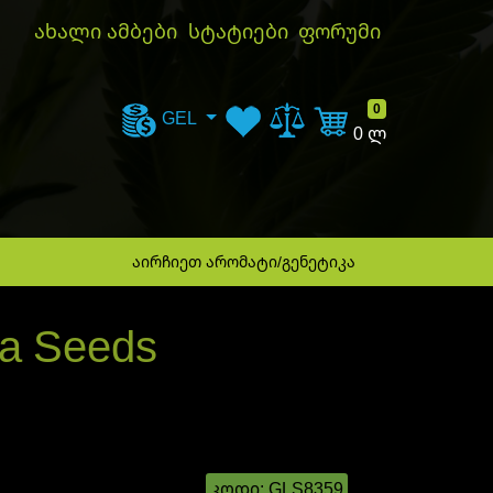
ახალი ამბები
სტატიები
ფორუმი
კალათა
0
GEL
0 ლ
აირჩიეთ არომატი/გენეტიკა
ja Seeds
კოდი:
GLS8359