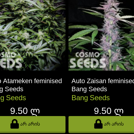
o Atameken feminised
Auto Zaisan feminise
g Seeds
Bang Seeds
g Seeds
Bang Seeds
9.50 ლ
9.50 ლ
არ არის
არ არის