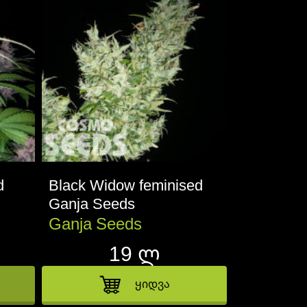
d
Black Widow feminised
Gorilla Gi
Ganja Seeds
Ganja Se
Ganja Seeds
Version
Ganja S
19 ლ
ყიდვა