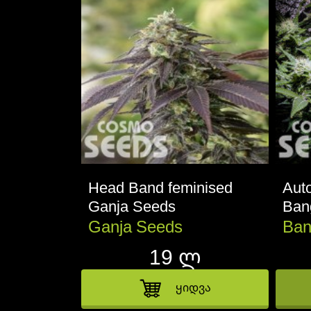
Head Band feminised
Aut
Ganja Seeds
Ban
Ganja Seeds
Ban
19 ლ
ყიდვა