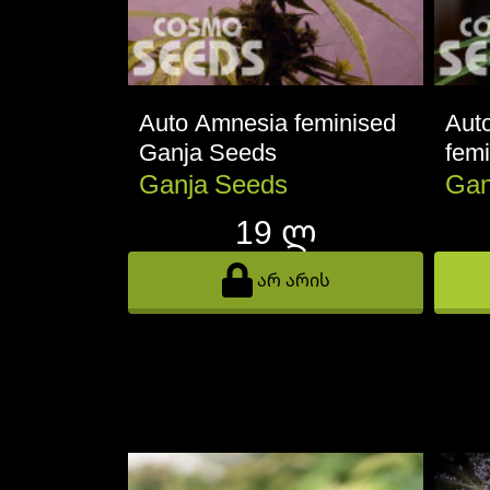
Auto Amnesia feminised
Aut
Ganja Seeds
fem
Ganja Seeds
Gan
19 ლ
არ არის