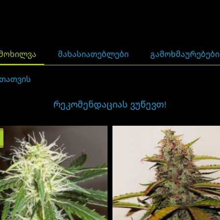
ᲛᲝᲮᲘᲚᲕᲐ
ᲛᲐᲮᲐᲡᲘᲐᲗᲔᲑᲚᲔᲑᲘ
ᲒᲐᲛᲝᲮᲛᲐᲣᲠᲔᲑᲔᲑᲘ 
თათვის
ᲠᲔᲙᲝᲛᲔᲜᲓᲐᲪᲘᲐᲡ ᲕᲣᲬᲔᲕᲗ!