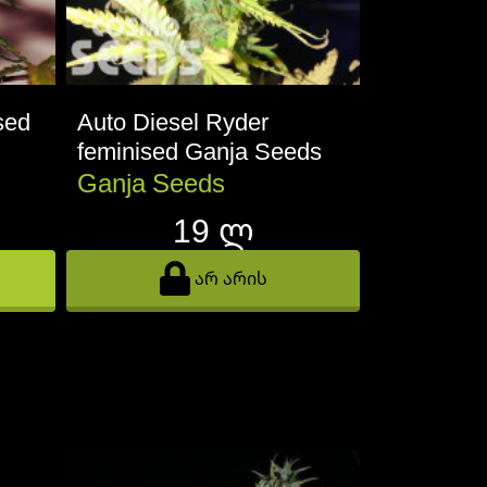
sed
Auto Diesel Ryder
Auto Chee
feminised Ganja Seeds
Ganja Se
Ganja Seeds
Ganja S
19 ლ
არ არის