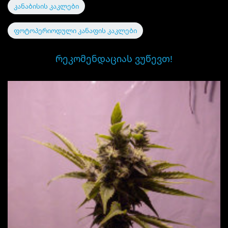
კანაბისის კაკლები
ფოტოპერიოდული კანაფის კაკლები
ᲠᲔᲙᲝᲛᲔᲜᲓᲐᲪᲘᲐᲡ ᲕᲣᲬᲔᲕᲗ!