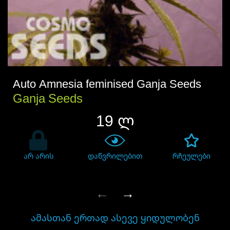
Auto Amnesia feminised Ganja Seeds
Ganja Seeds
19 ლ
არ არის
დაწვრილებით
რჩეულები
←
→
ᲐᲛᲐᲡᲗᲐᲜ ᲔᲠᲗᲐᲓ ᲐᲡᲔᲕᲔ ᲧᲘᲓᲣᲚᲝᲑᲔᲜ